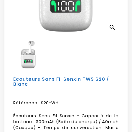
Electroménager
Bureautique
search
Réseau
&
Sécurité
Mobilités
&
Loisirs
Ecouteurs Sans Fil Senxin TWS S20 /
Blanc
Référence :
S20-WH
Écouteurs Sans Fil Senxin - Capacité de la
batterie : 300mAh (Boîte de charge) / 40mah
(Casque) - Temps de conversation, Music