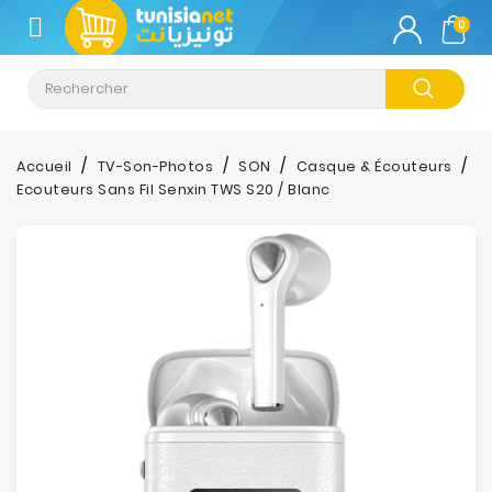
CATÉGORIE
0
Climatisation
Informatique
Accueil
TV-Son-Photos
SON
Casque & Écouteurs
Ecouteurs Sans Fil Senxin TWS S20 / Blanc
Téléphonie
&
Tablette
Impression
Stockage
TV-
Son-
Photos