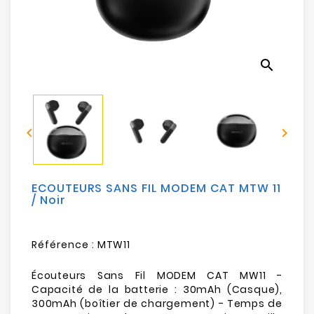
Electroménager
Bureautique
search
Réseau
&
Sécurité


Mobilités
&
Loisirs
ECOUTEURS SANS FIL MODEM CAT MTW 11
/ Noir
Référence :
MTW11
Écouteurs Sans Fil MODEM CAT MW11 -
Capacité de la batterie : 30mAh (Casque),
300mAh (boîtier de chargement) - Temps de