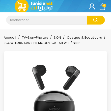
CATÉGORIE
0
Climatisation
Informatique
Accueil
TV-Son-Photos
SON
Casque & Écouteurs
ECOUTEURS SANS FIL MODEM CAT MTW 11 / Noir
Téléphonie
&
Tablette
Impression
Stockage
TV-
Son-
Photos