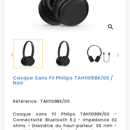
Electroménager
Bureautique
search
Réseau
&
Sécurité


Mobilités
&
Loisirs
Casque Sans Fil Philips TAH1108BK/00 /
Noir
Référence :
TAH1108BK/00
Casque sans fil Philips TAH1108BK/00 -
Connectivité: Bluetooth 5.2 - Impédance 32
ohms - Diamètre du haut-parleur: 30 mm -