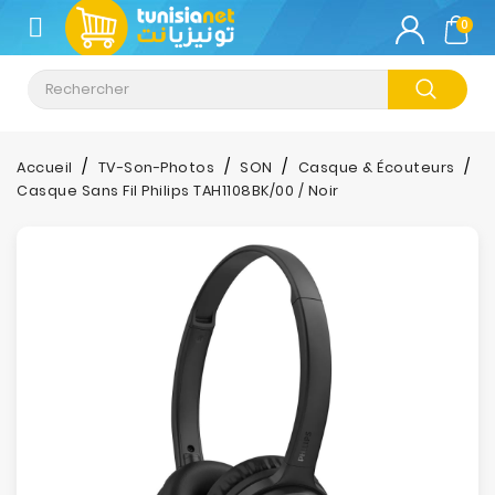
CATÉGORIE
0
Climatisation
Informatique
Accueil
TV-Son-Photos
SON
Casque & Écouteurs
Casque Sans Fil Philips TAH1108BK/00 / Noir
Téléphonie
&
Tablette
Impression
Stockage
TV-
Son-
Photos