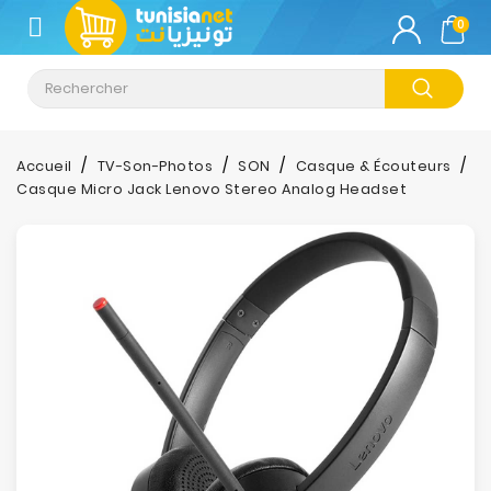
CATÉGORIE
0
Climatisation
Informatique
Accueil
TV-Son-Photos
SON
Casque & Écouteurs
Casque Micro Jack Lenovo Stereo Analog Headset
Téléphonie
&
Tablette
Impression
Stockage
TV-
Son-
Photos