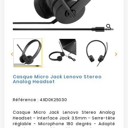
Electroménager
Bureautique
search
Réseau
&
Sécurité


Mobilités
&
Loisirs
Casque Micro Jack Lenovo Stereo
Analog Headset
Référence :
4XD0K25030
Casque Micro Jack Lenovo Stereo Analog
Headset - Interface Jack 3.5mm - Serre-tête
réglable - Microphone 180 degrés - Adapté