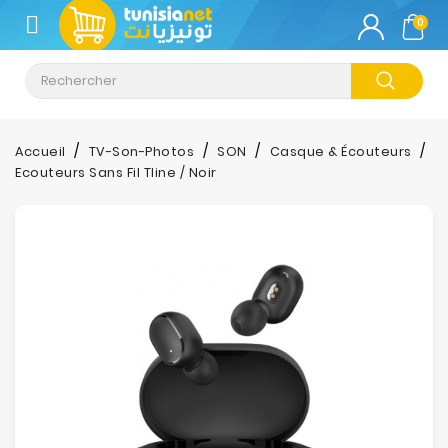
CATÉGORIE
0
Climatisation
Informatique
Accueil
TV-Son-Photos
SON
Casque & Écouteurs
Ecouteurs Sans Fil Tline / Noir
Téléphonie
&
Tablette
Impression
Stockage
TV-
Son-
Photos