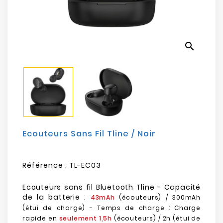
Electroménager
Bureautique
search
Réseau
&
Sécurité
Mobilités
&
Loisirs
Ecouteurs Sans Fil Tline / Noir
Référence :
TL-EC03
Ecouteurs sans fil Bluetooth Tline - Capacité
de la batterie :
43mAh
(écouteurs) / 300mAh
(étui de charge) - Temps de charge : Charge
rapide en
seulement 1,5h
(écouteurs) / 2h (étui de