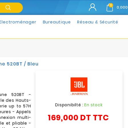
0
0,000
Electroménager
Bureautique
Réseau & Sécurité
ne 520BT / Bleu
Tune 520BT -
lle des Hauts-
Disponibilté :
En stock
rie up to 57H
eures - Appels
169,000 DT
TTC
nexion multi-
e et pliable -