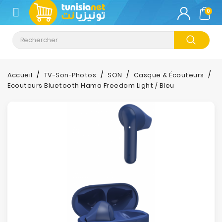
CATÉGORIE
0
Climatisation
Informatique
Accueil
TV-Son-Photos
SON
Casque & Écouteurs
Ecouteurs Bluetooth Hama Freedom Light / Bleu
Téléphonie
&
Tablette
Impression
Stockage
TV-
Son-
Photos