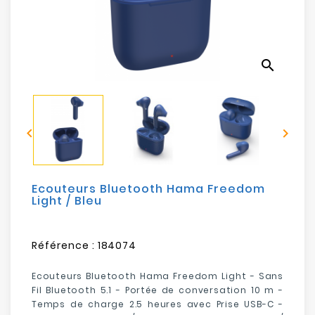
Electroménager
Bureautique
search
Réseau
&
Sécurité


Mobilités
&
Loisirs
Ecouteurs Bluetooth Hama Freedom
Light / Bleu
Référence :
184074
Ecouteurs Bluetooth Hama Freedom Light -
Sans
Fil Bluetooth 5.1
- Portée de conversation
10 m
-
Temps de charge
2.5 heures
avec Prise USB-C -