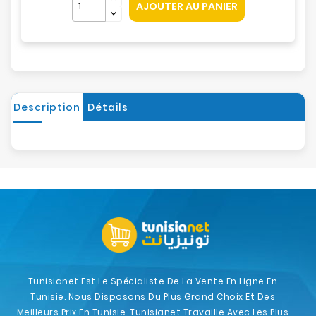
AJOUTER AU PANIER
Description
Détails
Tunisianet Est Le Spécialiste De La Vente En Ligne En
Tunisie. Nous Disposons Du Plus Grand Choix Et Des
Meilleurs Prix En Tunisie. Tunisianet Travaille Avec Les Plus