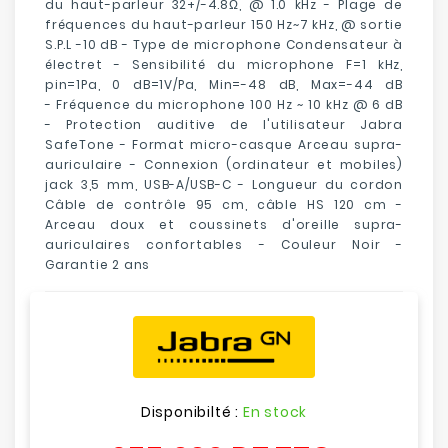
du haut-parleur 32+/-4.8Ω, @ 1.0 kHz - Plage de
fréquences du haut-parleur 150 Hz~7 kHz, @ sortie
S.P.L -10 dB - Type de microphone Condensateur à
électret - Sensibilité du microphone F=1 kHz,
pin=1Pa, 0 dB=1V/Pa, Min=-48 dB, Max=-44 dB
- Fréquence du microphone 100 Hz ~ 10 kHz @ 6 dB
- Protection auditive de l'utilisateur Jabra
SafeTone - Format micro-casque Arceau supra-
auriculaire - Connexion (ordinateur et mobiles)
jack 3,5 mm, USB-A/USB-C - Longueur du cordon
Câble de contrôle 95 cm, câble HS 120 cm -
Arceau doux et coussinets d'oreille supra-
auriculaires confortables - Couleur Noir -
Garantie 2 ans
Disponibilté :
En stock