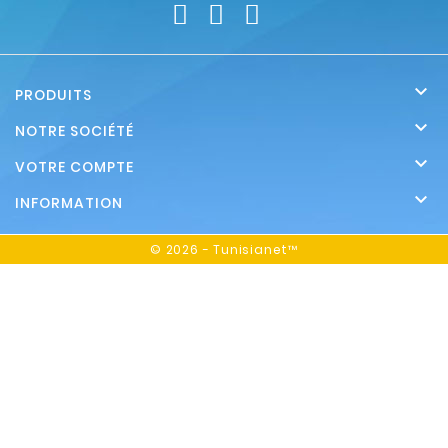

PRODUITS

NOTRE SOCIÉTÉ

VOTRE COMPTE

INFORMATION
© 2026 - Tunisianet™