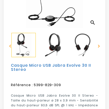
Electroménager
Bureautique
search
Réseau
&
Sécurité


Mobilités
&
Loisirs
Casque Micro USB Jabra Evolve 30 II
Stereo
Référence :
5399-829-309
Casque Micro USB Jabra Evolve 30 II Stereo -
Taille du haut-parleur ø 28 x 3,9 mm - Sensibilité
du haut-parleur 93,6 dB SPL @ 1 kHz - Impédance