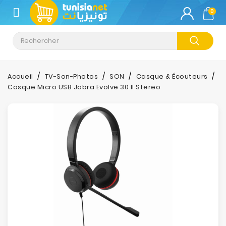
CATÉGORIE
0
Climatisation
Informatique
Accueil
TV-Son-Photos
SON
Casque & Écouteurs
Casque Micro USB Jabra Evolve 30 II Stereo
Téléphonie
&
Tablette
Impression
Stockage
TV-
Son-
Photos