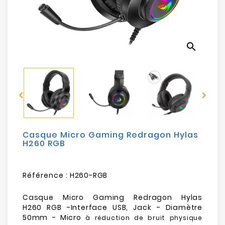
Electroménager
Bureautique
search
Réseau
&
Sécurité


Mobilités
&
Loisirs
Casque Micro Gaming Redragon Hylas
H260 RGB
Référence :
H260-RGB
Casque Micro Gaming Redragon Hylas
H260 RGB -Interface USB, Jack - Diamètre
50mm - Micro
à réduction de bruit physique