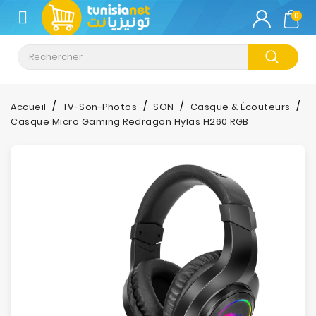
CATÉGORIE
0
Climatisation
Informatique
Accueil
TV-Son-Photos
SON
Casque & Écouteurs
Casque Micro Gaming Redragon Hylas H260 RGB
Téléphonie
&
Tablette
Impression
Stockage
TV-
Son-
Photos