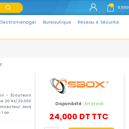
0
0,000
Electroménager
Bureautique
Réseau & Sécurité
r
ir - Écouteurs
e 20 Hz/ 20.000
Disponibilté :
En stock
 Connecteur Jack
 1 an
24,000 DT
TTC