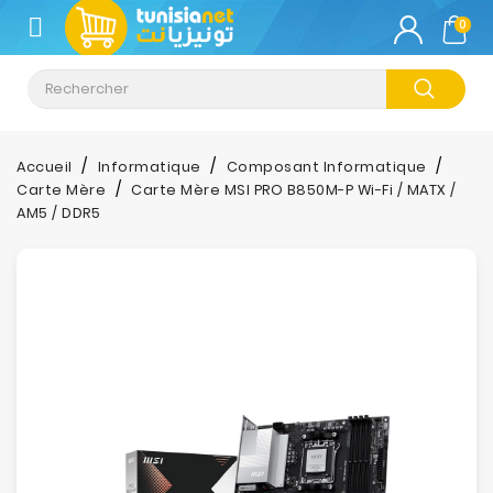
CATÉGORIE
0
Climatisation
Informatique
Accueil
Informatique
Composant Informatique
Carte Mère
Carte Mère MSI PRO B850M-P Wi-Fi / MATX /
Téléphonie
AM5 / DDR5
&
Tablette
Impression
Stockage
TV-
Son-
Photos