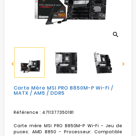
Electroménager
Bureautique
search
Réseau
&
Sécurité


Mobilités
&
Loisirs
Carte Mère MSI PRO B850M-P Wi-Fi /
MATX / AM5 / DDR5
Référence :
4711377350181
Carte mère MSI PRO B850M-P Wi-Fi - Jeu de
puces: AMD B850 - Processeur: Compatible