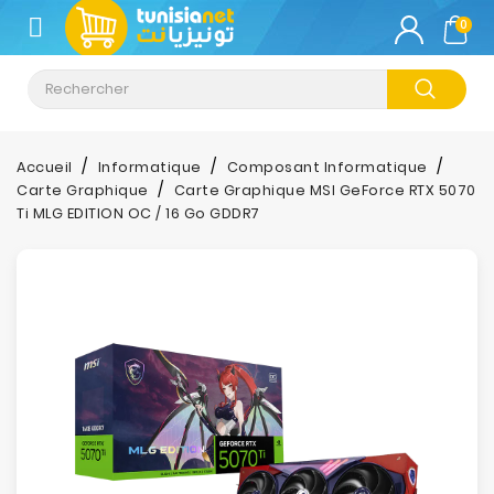
CATÉGORIE
0
Climatisation
Informatique
Accueil
Informatique
Composant Informatique
Carte Graphique
Carte Graphique MSI GeForce RTX 5070
Téléphonie
Ti MLG EDITION OC / 16 Go GDDR7
&
Tablette
Impression
Stockage
TV-
Son-
Photos