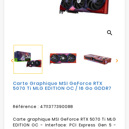
Electroménager
Bureautique
search
Réseau
&
Sécurité


Mobilités
&
Loisirs
Carte Graphique MSI GeForce RTX
5070 Ti MLG EDITION OC / 16 Go GDDR7
Référence :
4711377390088
Carte graphique MSI GeForce RTX 5070 Ti MLG
EDITION OC - Interface: PCI Express Gen 5 -