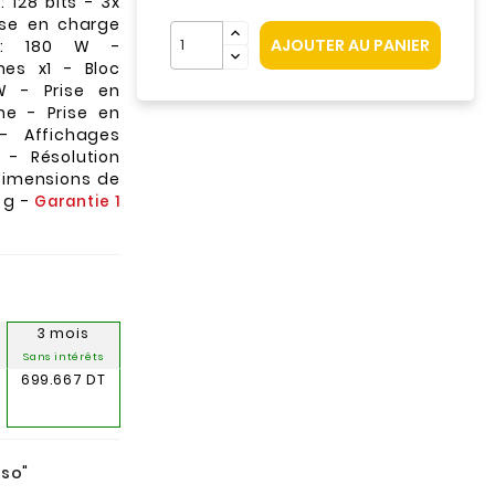
128 bits - 3x
rise en charge
AJOUTER AU PANIER
ie: 180 W -
hes x1 - Bloc
W - Prise en
me - Prise en
- Affichages
- Résolution
Dimensions de
8 g -
Garantie 1
3 mois
Sans intérêts
699.667 DT
nso
"