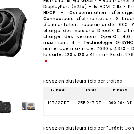
Mémoire: 16 Go GDDR7 - Bus mémoire: 
DisplayPort (v2.1b) - 1x HDMI 2.1b - P
HDCP - Consommation d'énerg
Connecteurs d'alimentation: 8 broc
d'alimentation recommandé: 600 
charge des versions DirectX 12 Ulti
charge des versions OpenGL 4.6 
maximum: 4 - Technologie G-SYNC 
numérique maximale: 7680 x 4320 - 
la carte: 226 x 126 x 41 mm - Poids: 57
an
Payez en plusieurs fois par traites
12 mois
9 mois
6 mois
197.327 DT
255.247 DT
369.884 DT

Payez en plusieurs fois par "
Crédit Co