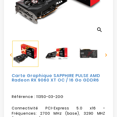
Electroménager
Bureautique
search
Réseau
&
Sécurité


Mobilités
&
Loisirs
Carte Graphique SAPPHIRE PULSE AMD
Radeon RX 9060 XT OC / 16 Go GDDR6
Référence :
11350-03-20G
Connectivité PCI-Express 5.0 x16 -
Fréquences: 2700 MHz (base), 3290 MHZ