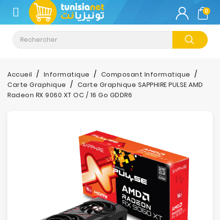
CATÉGORIE
0
Climatisation
Informatique
Accueil
Informatique
Composant Informatique
Carte Graphique
Carte Graphique SAPPHIRE PULSE AMD
Téléphonie
Radeon RX 9060 XT OC / 16 Go GDDR6
&
Tablette
Impression
Stockage
TV-
Son-
Photos