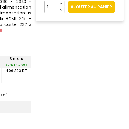
680 x 4320 -
AJOUTER AU PANIER
alimentation
mentation: 1x
1x HDMI 2.1b -
a carte: 227 x
an
3 mois
Sans intérêts
496.333 DT
nso
"