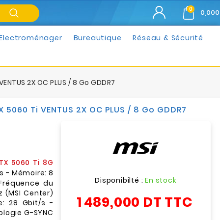
0
0,000
Electroménager
Bureautique
Réseau & Sécurité
VENTUS 2X OC PLUS / 8 Go GDDR7
 5060 Ti VENTUS 2X OC PLUS / 8 Go GDDR7
TX 5060 Ti 8G
s - Mémoire: 8
Disponibilté :
En stock
 Fréquence du
 (MSI Center)
1 489,000 DT
TTC
: 28 Gbit/s -
ologie G-SYNC