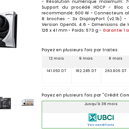
- Résolution numérique maximum: 7
Support du procédé HDCP - Bloc d'
recommandé: 600 W - Connecteurs ali
8 broches - 3x DisplayPort (v2.1b) - 
Version OpenGL 4.6 - Dimensions de l
126 x 41 mm - Poids: 573 g -
Garantie 1 
Payez en plusieurs fois par traites
12 mois
9 mois
6 mois
141.053 DT
182.285 DT
263.905 DT
Payez en plusieurs fois par "
Crédit Co

Jusqu'à 36 mois
Voir conditions