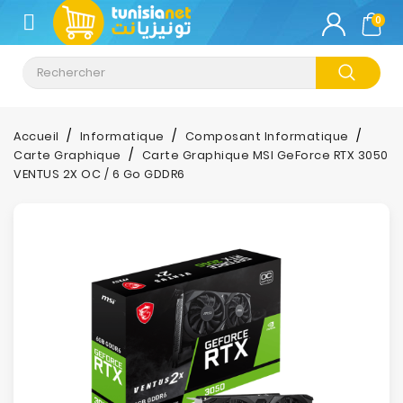
CATÉGORIE
0
Climatisation
Informatique
Accueil
Informatique
Composant Informatique
Carte Graphique
Carte Graphique MSI GeForce RTX 3050
Téléphonie
VENTUS 2X OC / 6 Go GDDR6
&
Tablette
Impression
Stockage
TV-
Son-
Photos