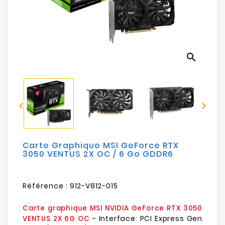
Electroménager
Bureautique
search
Réseau
&
Sécurité


Mobilités
&
Loisirs
Carte Graphique MSI GeForce RTX
3050 VENTUS 2X OC / 6 Go GDDR6
Référence :
912-V812-015
Carte graphique MSI NVIDIA GeForce RTX 3050
- Interface: PCI Express Gen
VENTUS 2X 6G OC