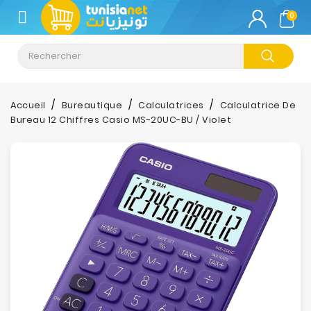
CATÉGORIE
0
Climatisation
Informatique
Accueil
Bureautique
Calculatrices
Calculatrice De
Bureau 12 Chiffres Casio MS-20UC-BU / Violet
Téléphonie
&
Tablette
Impression
Stockage
TV-
Son-
Photos