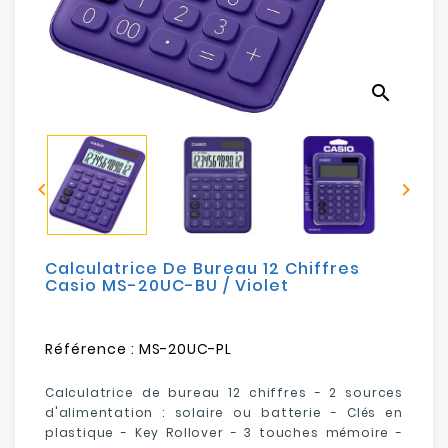
Electroménager
Bureautique
search
Réseau
&
Sécurité


Mobilités
&
Loisirs
Calculatrice De Bureau 12 Chiffres
Casio MS-20UC-BU / Violet
Référence :
MS-20UC-PL
Calculatrice de bureau 12 chiffres - 2 sources
d'alimentation : solaire ou batterie - Clés en
plastique - Key Rollover - 3 touches mémoire -