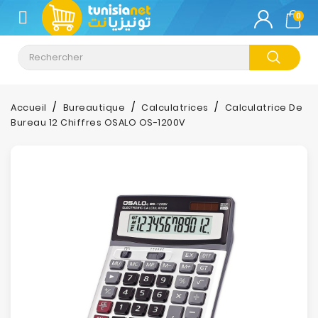
CATÉGORIE
0
Climatisation
Informatique
Accueil
Bureautique
Calculatrices
Calculatrice De
Bureau 12 Chiffres OSALO OS-1200V
Téléphonie
&
Tablette
Impression
Stockage
TV-
Son-
Photos