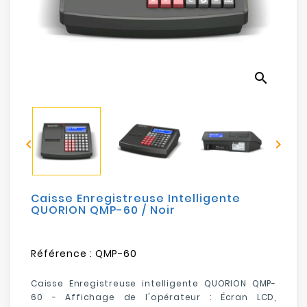
Electroménager
Bureautique
search
Réseau
&
Sécurité


Mobilités
&
Loisirs
Caisse Enregistreuse Intelligente
QUORION QMP-60 / Noir
Référence :
QMP-60
Caisse Enregistreuse intelligente QUORION QMP-
60 - Affichage de l'opérateur : Écran LCD,