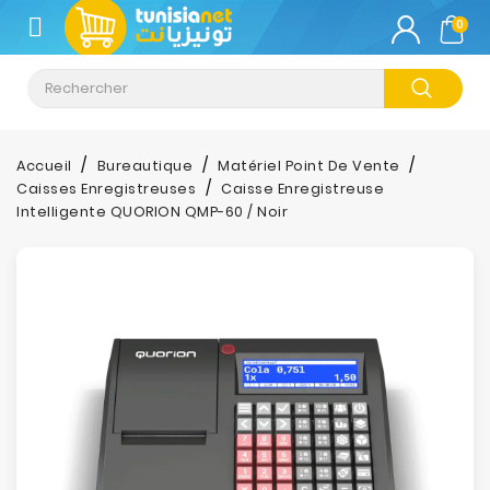
CATÉGORIE
0
Climatisation
Informatique
Accueil
Bureautique
Matériel Point De Vente
Caisses Enregistreuses
Caisse Enregistreuse
Téléphonie
Intelligente QUORION QMP-60 / Noir
&
Tablette
Impression
Stockage
TV-
Son-
Photos