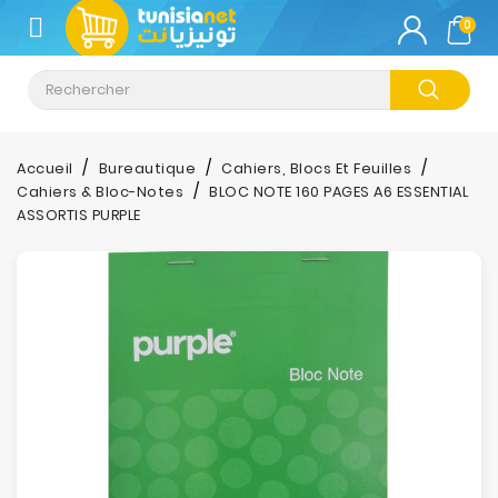
CATÉGORIE
0
Climatisation
Informatique
Accueil
Bureautique
Cahiers, Blocs Et Feuilles
Cahiers & Bloc-Notes
BLOC NOTE 160 PAGES A6 ESSENTIAL
Téléphonie
ASSORTIS PURPLE
&
Tablette
Impression
Stockage
TV-
Son-
Photos