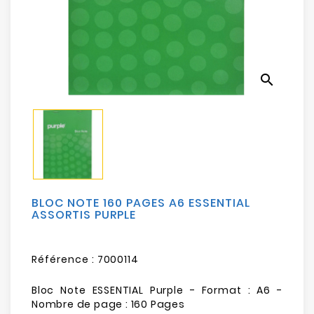
Electroménager
Bureautique
search
Réseau
&
Sécurité
Mobilités
&
Loisirs
BLOC NOTE 160 PAGES A6 ESSENTIAL
ASSORTIS PURPLE
Référence :
7000114
Bloc Note ESSENTIAL Purple - Format : A6 -
Nombre de page : 160 Pages