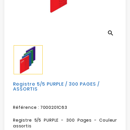
Electroménager
Bureautique
search
Réseau
&
Sécurité
Mobilités
&
Loisirs
Registre 5/5 PURPLE / 300 PAGES /
ASSORTIS
Référence :
7000201C63
Registre 5/5 PURPLE - 300 Pages - Couleur
assortis