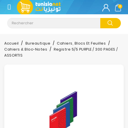
CATÉGORIE
0
Climatisation
Informatique
Accueil
Bureautique
Cahiers, Blocs Et Feuilles
Cahiers & Bloc-Notes
Registre 5/5 PURPLE / 300 PAGES /
Téléphonie
ASSORTIS
&
Tablette
Impression
Stockage
TV-
Son-
Photos