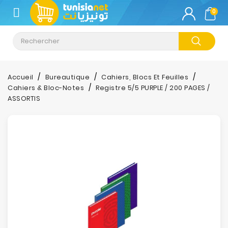
CATÉGORIE
0
Climatisation
Informatique
Accueil
Bureautique
Cahiers, Blocs Et Feuilles
Cahiers & Bloc-Notes
Registre 5/5 PURPLE / 200 PAGES /
Téléphonie
ASSORTIS
&
Tablette
Impression
Stockage
TV-
Son-
Photos