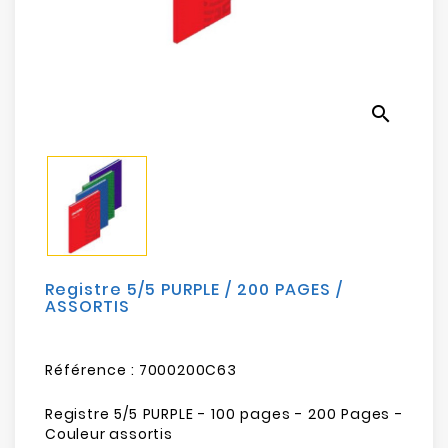
Electroménager
Bureautique
search
Réseau
&
Sécurité
Mobilités
&
Loisirs
Registre 5/5 PURPLE / 200 PAGES /
ASSORTIS
Référence :
7000200C63
Registre 5/5 PURPLE - 100 pages - 200 Pages -
Couleur assortis