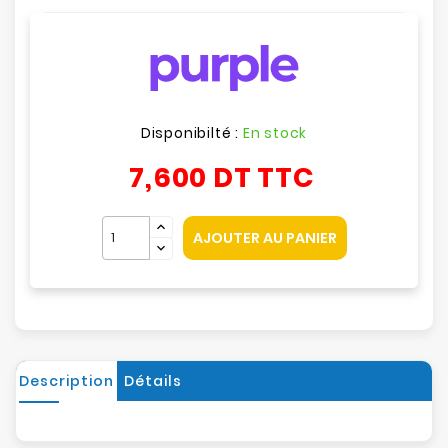
Disponibilté :
En stock
7,600 DT
TTC
AJOUTER AU PANIER
Description
Détails