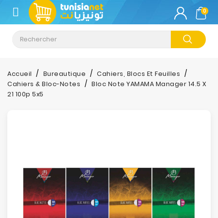
CATÉGORIE
0
Climatisation
Informatique
Accueil
Bureautique
Cahiers, Blocs Et Feuilles
Cahiers & Bloc-Notes
Bloc Note YAMAMA Manager 14.5 X
Téléphonie
21 100p 5x5
&
Tablette
Impression
Stockage
TV-
Son-
Photos