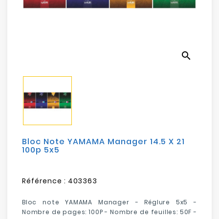
Electroménager
Bureautique
search
Réseau
&
Sécurité
Mobilités
&
Loisirs
Bloc Note YAMAMA Manager 14.5 X 21
100p 5x5
Référence :
403363
Bloc note YAMAMA Manager - Réglure 5x5 -
Nombre de pages: 100P - Nombre de feuilles: 50F -