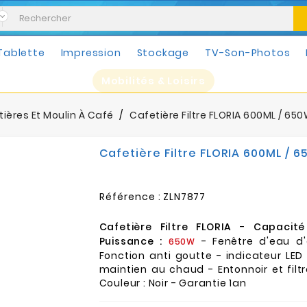
Tablette
Impression
Stockage
TV-Son-Photos
Mobilités & Loisirs
ières Et Moulin À Café
Cafetière Filtre FLORIA 600ML / 650W
Cafetière Filtre FLORIA 600ML / 6
Référence :
ZLN7877
Cafetière Filtre FLORIA
-
Capacité
Puissance :
- Fenêtre d'eau d'
650W
Fonction anti goutte - indicateur LED
maintien au chaud - Entonnoir et filt
Couleur : Noir - Garantie 1an