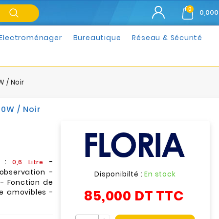
0
0,000
Electroménager
Bureautique
Réseau & Sécurité
 / Noir
50W / Noir
 :
-
0,6 Litre
observation -
Disponibilté :
En stock
 - Fonction de
85,000 DT
TTC
re amovibles -