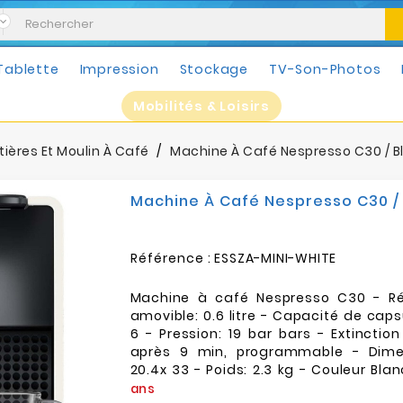
Tablette
Impression
Stockage
TV-Son-Photos
Mobilités & Loisirs
ières Et Moulin À Café
Machine À Café Nespresso C30 / B
Machine À Café Nespresso C30 / 
Référence :
ESSZA-MINI-WHITE
Machine à café Nespresso C30 - Ré
amovible: 0.6 litre - Capacité de cap
6 - Pression: 19 bar bars - Extincti
après 9 min, programmable - Dimen
20.4x 33 - Poids: 2.3 kg - Couleur Bla
ans