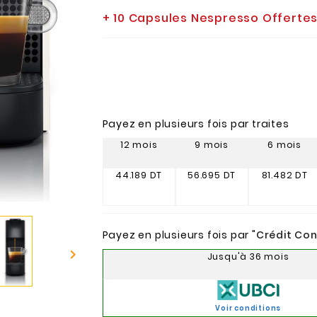
+ 10 Capsules Nespresso Offerte
Payez en plusieurs fois par traites
12 mois
9 mois
6 mois
44.189 DT
56.695 DT
81.482 DT
Payez en plusieurs fois par "
Crédit Co

Jusqu'à 36 mois
Voir conditions