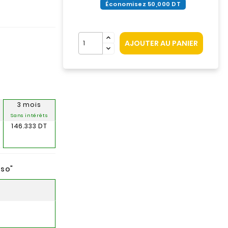
Économisez 50,000 DT
s
AJOUTER AU PANIER
3 mois
Sans intérêts
146.333 DT
nso
"