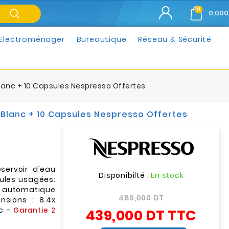
0
0,000
Electroménager
Bureautique
Réseau & Sécurité
lanc + 10 Capsules Nespresso Offertes
Blanc + 10 Capsules Nespresso Offertes
servoir d'eau
Disponibilté :
En stock
sules usagées:
on automatique
489,000 DT
sions : 8.4x
nc -
439,000 DT
TTC
Garantie
2