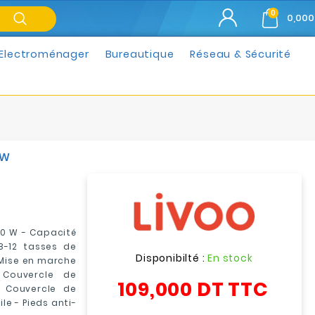
0
0,000
Electroménager
Bureautique
Réseau & Sécurité
 W
10 W - Capacité
8-12 tasses de
Disponibilté :
En stock
 Mise en marche
 Couvercle de
109,000 DT
TTC
 Couvercle de
e - Pieds anti-