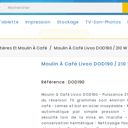
Tablette
Impression
Stockage
TV-Son-Photos
Mobilités & Loisirs
ières Et Moulin À Café
Moulin À Café Livoo DOD190 / 210 W
Moulin À Café Livoo DOD190 / 210
Référence :
DOD190
Moulin à Café Livoo DOD190 - Puissance 2
du réservoir 70 grammes soit environ 
café - Lames et bol en acier inoxydable -
automatique par simple pression -
sécurité lors de la mise en marche -
conservation hermétique - Nettoyage facil