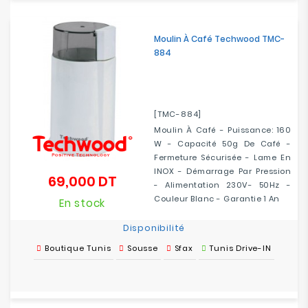
Moulin À Café Techwood TMC-
884
[TMC-884]
Moulin À Café - Puissance: 160
W - Capacité 50g De Café -
Fermeture Sécurisée - Lame En
INOX - Démarrage Par Pression
69,000 DT
Prix
- Alimentation 230V- 50Hz -
Couleur Blanc - Garantie 1 An
En stock
Disponibilité
Boutique Tunis
Sousse
Sfax
Tunis Drive-IN