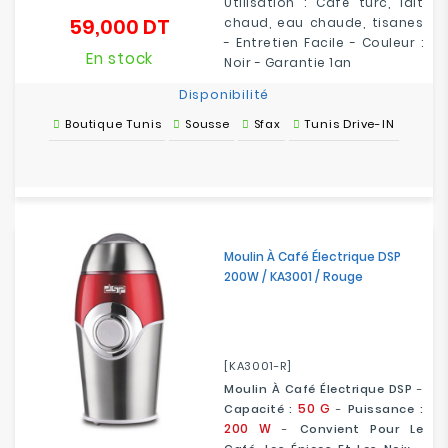
Utilisation : Café turc, lait
59,000 DT
chaud, eau chaude, tisanes
Prix
- Entretien Facile - Couleur :
En stock
Noir - Garantie 1an
Disponibilité
Boutique Tunis
Sousse
Sfax
Tunis Drive-IN
Moulin À Café Électrique DSP
200W / KA3001 / Rouge
[KA3001-R]
Moulin À Café Électrique DSP
-
50 G
Capacité :
-
Puissance :
200 W
-
Convient Pour Le