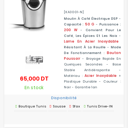
[KA3001-N]
Moulin À Café Électrique DSP
-
50 G
Capacité :
-
Puissance :
200 W
-
Convient Pour Le
Café, Les Épices Et Les Noix
-
Lame
En Acier Inoxydable
Résistant À La Rouille
-
Mode
Bouton
De Fonctionnement :
Poussoir
- Broyage Rapide En
Quelques Secondes - Base
Stable Antidérapante -
Acier Inoxydable
Matériau :
+
65,000 DT
Prix
Plastique Durable - Couleur :
En stock
Noir - Garantie 1an
Disponibilité
Boutique Tunis
Sousse
Sfax
Tunis Drive-IN