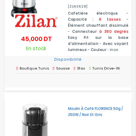
[ZLN3628]
Cafetière électrique
-
Capacité :
6 tasses
-
Élément chauffant dissimulé
-
Connecteur
à 360 degrés
45,000 DT
Easy Fit sur la base
Prix
d'alimentation
-
Avec voyant
En stock
lumineux
-
Couleur :
inox
Disponibilité
Boutique Tunis
Sousse
Sfax
Tunis Drive-IN
Moulin À Café FLORENCE 50g /
250W / Noir Et Gris