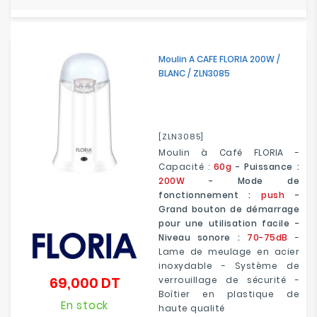
Moulin A CAFE FLORIA 200W /
BLANC / ZLN3085
[ZLN3085]
Moulin à Café FLORIA -
Capacité :
60g
- Puissance :
200W
- Mode de
fonctionnement :
push
-
Grand bouton de démarrage
pour une utilisation facile -
Niveau sonore :
70-75dB
-
Lame de meulage en acier
inoxydable - Système de
69,000 DT
verrouillage de sécurité -
Prix
Boîtier en plastique de
En stock
haute qualité