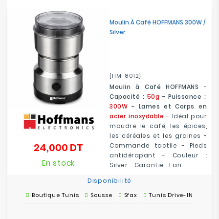
Electroménager
Moulin À Café HOFFMANS 300W /
Silver
Bureautique
Réseau
&
[HM-8012]
Sécurité
Moulin à Café HOFFMANS
-
Capacité :
50g
- Puissance :
Mobilités
300W
- Lames et Corps en
&
acier inoxydable
- Idéal pour
Loisirs
moudre le café, les épices,
les céréales et les graines -
24,000 DT
Commande tactile - Pieds
Prix
antidérapant - Couleur :
En stock
Silver - Garantie : 1 an
Disponibilité
Boutique Tunis
Sousse
Sfax
Tunis Drive-IN