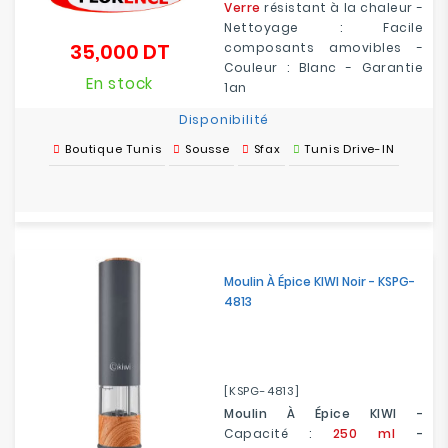
Verre
résistant à la chaleur -
Nettoyage : Facile
35,000 DT
composants amovibles -
Prix
Couleur : Blanc - Garantie
En stock
1an
Disponibilité
Boutique Tunis
Sousse
Sfax
Tunis Drive-IN
Moulin À Épice KIWI Noir - KSPG-
4813
[KSPG-4813]
Moulin À Épice KIWI -
Capacité :
250 ml
-