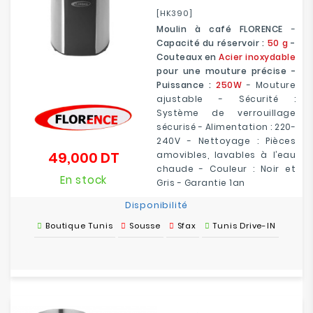
[HK390]
Moulin à café FLORENCE
-
Capacité du réservoir :
50 g
-
Couteaux en
Acier inoxydable
pour une mouture précise -
Puissance :
250W
- Mouture
ajustable - Sécurité :
Système de verrouillage
sécurisé - Alimentation : 220-
240V - Nettoyage : Pièces
49,000 DT
amovibles, lavables à l’eau
Prix
chaude - Couleur : Noir et
En stock
Gris - Garantie 1an
Disponibilité
Boutique Tunis
Sousse
Sfax
Tunis Drive-IN