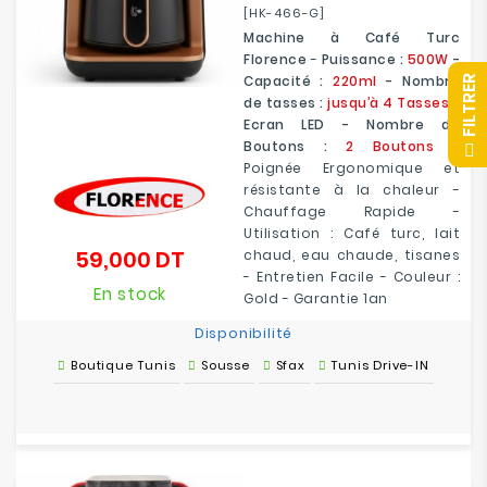
[HK-466-G]
Machine à Café Turc
Florence
-
Puissance :
500W
-
Capacité :
220ml
- Nombre
R
de tasses :
jusqu’à 4 Tasses
-
Ecran LED - Nombre de
F
I
L
T
R
E
Boutons :
2 Boutons
-
Poignée Ergonomique et
résistante à la chaleur -
Chauffage Rapide -
Utilisation : Café turc, lait
59,000 DT
chaud, eau chaude, tisanes
Prix
- Entretien Facile - Couleur :
En stock
Gold - Garantie 1an
Disponibilité
Boutique Tunis
Sousse
Sfax
Tunis Drive-IN