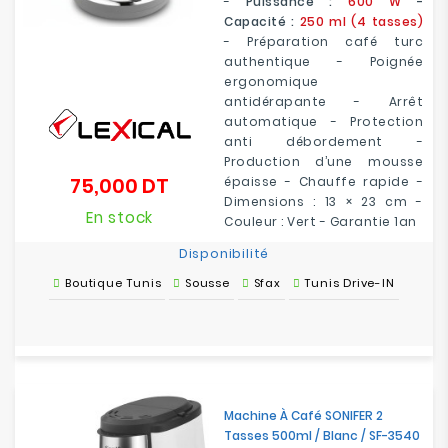
-
Puissance :
600 W
-
Capacité :
250 ml (4 tasses)
- Préparation café turc
authentique - Poignée
ergonomique
antidérapante - Arrêt
automatique - Protection
anti débordement -
Production d’une mousse
75,000 DT
épaisse - Chauffe rapide -
Prix
Dimensions : 13 × 23 cm -
En stock
Couleur : Vert - Garantie 1an
Disponibilité
Boutique Tunis
Sousse
Sfax
Tunis Drive-IN
Machine À Café SONIFER 2
Tasses 500ml / Blanc / SF-3540