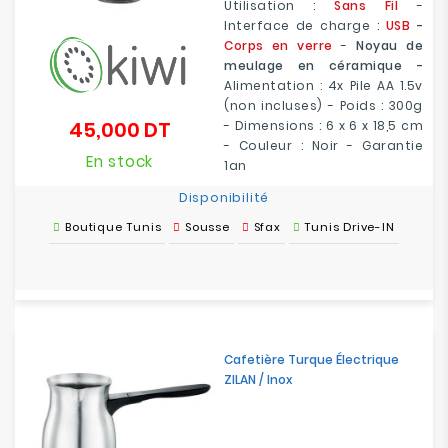
Utilisation :
Sans Fil
-
Interface de charge :
USB
-
Corps en verre
-
Noyau de
meulage en céramique -
Alimentation : 4x Pile AA 1.5v
(non incluses) - Poids : 300g
45,000 DT
- Dimensions : 6 x 6 x 18,5 cm
Prix
- Couleur : Noir - Garantie
En stock
1an
Disponibilité
Boutique Tunis
Sousse
Sfax
Tunis Drive-IN
Cafetière Turque Électrique
ZILAN / Inox