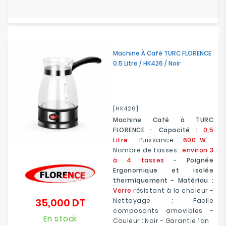
Machine À Café TURC FLORENCE
0.5 Litre / HK426 / Noir
[HK426]
Machine Café à TURC
FLORENCE
-
Capacité :
0,5
Litre
- Puissance :
600 W
-
Nombre de tasses :
environ 3
à 4 tasses
- Poignée
Ergonomique et isolée
thermiquement - Matériau :
Verre
résistant à la chaleur -
35,000 DT
Nettoyage : Facile
Prix
composants amovibles -
En stock
Couleur : Noir - Garantie 1an