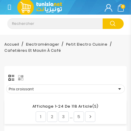
CATÉGORIE
0
Climatisation
Informatique
Accueil
Electroménager
Petit Electro Cuisine
Cafetières Et Moulin À Café
Téléphonie
&
Tablette
Impression

Prix croissant
Stockage
Affichage 1-24 De 118 Article(s)
TV-
1
2
3
5

…
Son-
Photos