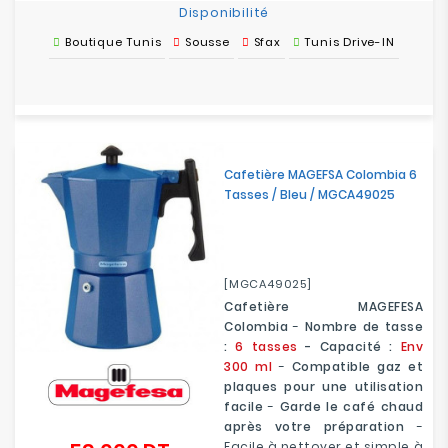
Disponibilité
Boutique Tunis
Sousse
Sfax
Tunis Drive-IN
Cafetière MAGEFSA Colombia 6
Tasses / Bleu / MGCA49025
[MGCA49025]
Cafetière MAGEFESA
Colombia
-
Nombre de tasse
:
6 tasses
- Capacité :
Env
300 ml
-
Compatible gaz et
plaques pour une utilisation
facile
-
Garde le café chaud
après votre préparation
-
Facile à nettoyer et simple à