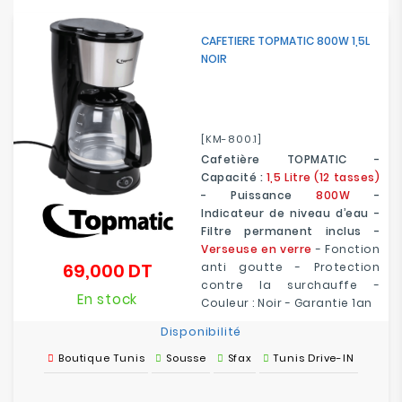
CAFETIERE TOPMATIC 800W 1,5L
NOIR
[KM-800.1]
Cafetière TOPMATIC -
Capacité :
1,5 Litre (12 tasses)
- Puissance
800W
-
Indicateur de niveau d’eau -
Filtre permanent inclus -
Verseuse en verre
- Fonction
69,000 DT
anti goutte - Protection
Prix
contre la surchauffe -
En stock
Couleur : Noir - Garantie 1an
Disponibilité
Boutique Tunis
Sousse
Sfax
Tunis Drive-IN