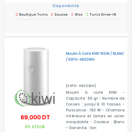
Disponibilité
Boutique Tunis
Sousse
Sfax
Tunis Drive-IN
Moulin À Café KIWI 150W / BLANC
/ KSPG-4820WH
[KSPG-4820WH]
Moulin à café KIWI -
Capacité : 50 gr - Nombre de
tasses : jusqu'à 10 tasses -
Puissance : 150 W - Chambre
69,000 DT
intérieure et lames en acier
Prix
inoxydable - Couleur : Blanc
En stock
- Garantie : 1an