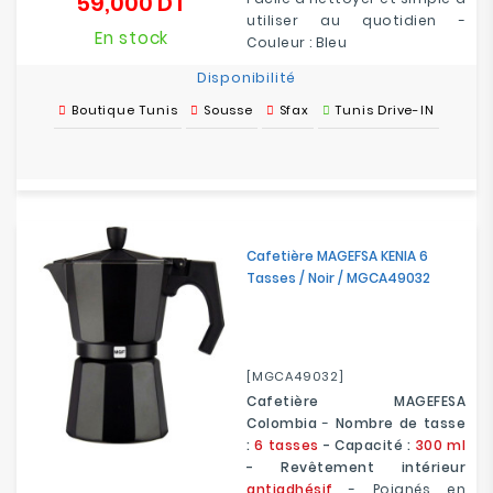
59,000 DT
Prix
utiliser au quotidien -
En stock
Couleur : Bleu
Disponibilité
Boutique Tunis
Sousse
Sfax
Tunis Drive-IN
Cafetière MAGEFSA KENIA 6
Tasses / Noir / MGCA49032
[MGCA49032]
Cafetière MAGEFESA
Colombia
-
Nombre de tasse
:
6 tasses
- Capacité :
300 ml
- Revêtement intérieur
antiadhésif
- Poignés en