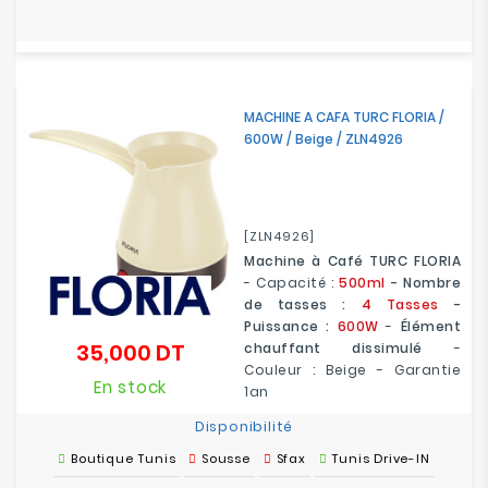
MACHINE A CAFA TURC FLORIA /
600W / Beige / ZLN4926
[ZLN4926]
Machine à Café TURC FLORIA
- Capacité :
500ml
- Nombre
de tasses :
4 Tasses
-
Puissance :
600W
-
Élément
35,000 DT
chauffant dissimulé
-
Prix
Couleur : Beige - Garantie
En stock
1an
Disponibilité
Boutique Tunis
Sousse
Sfax
Tunis Drive-IN