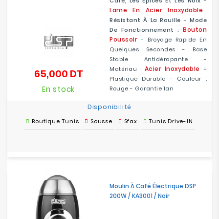
Café, Les Épices Et Les Noix
-
Lame
En Acier Inoxydable
Résistant À La Rouille
-
Mode
Bouton
De Fonctionnement :
Poussoir
- Broyage Rapide En
Quelques Secondes - Base
Stable Antidérapante -
Acier Inoxydable
Matériau :
+
65,000 DT
Prix
Plastique Durable - Couleur :
En stock
Rouge - Garantie 1an
Disponibilité
Boutique Tunis
Sousse
Sfax
Tunis Drive-IN
Moulin À Café Électrique DSP
200W / KA3001 / Noir