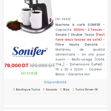
[SF-3540]
Machine à café SONIFER
-
Capacité :
500ml
-
2 Tasses
-
Simple / Double Tasse
(Peut
faire deux tasses de café)
-
Filtre Haute Densité
-
Matériau de qualité
alimentaire - Un clic pour
ouvrir - Multi-usage (Café,
79,000 DT
129,000 DT
Thé,,,) - Dimensions (LxPxH) :
Prix
Prix
15 x 20 x 22cm - Couleur :
de
En stock
Blanc - Garantie 1an
base
Disponibilité
Boutique Tunis
Sousse
Sfax
Tunis Drive-IN