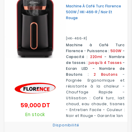
Machine À Café Turc Florence
500W / HK-466-R / Noir Et
Rouge
[HK-466-R]
Machine à Café Turc
Florence
-
Puissance :
500W
-
Capacité :
220ml
- Nombre
de tasses :
jusqu’à 4 Tasses
-
Ecran LED - Nombre de
Boutons :
2 Boutons
-
Poignée Ergonomique et
résistante à la chaleur -
Chauffage Rapide -
Utilisation : Café turc, lait
59,000 DT
chaud, eau chaude, tisanes
Prix
- Entretien Facile - Couleur :
En stock
Noir et Rouge - Garantie 1an
Disponibilité