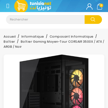
CATÉGORIE
0
Climatisation
Informatique
Accueil
Informatique
Composant Informatique
Boîtier
Boîtier Gaming Moyen-Tour CORSAIR 3500X / ATX /
Téléphonie
ARGB / Noir
&
Tablette
Impression
Stockage
TV-
Son-
Photos