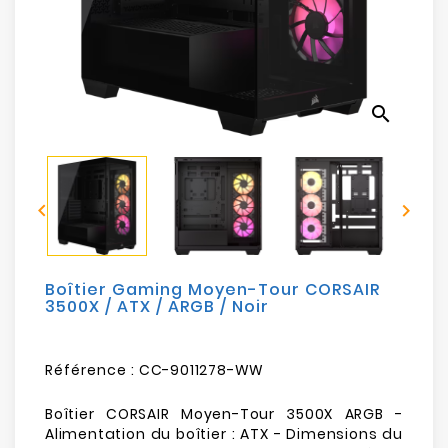
Electroménager
Bureautique
search
Réseau
&
Sécurité


Mobilités
&
Loisirs
Boîtier Gaming Moyen-Tour CORSAIR
3500X / ATX / ARGB / Noir
Référence :
CC-9011278-WW
Boîtier CORSAIR Moyen-Tour 3500X ARGB -
Alimentation du boîtier : ATX - Dimensions du