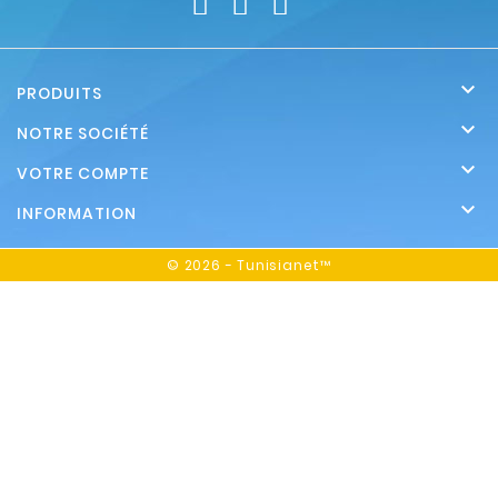

PRODUITS

NOTRE SOCIÉTÉ

VOTRE COMPTE

INFORMATION
© 2026 - Tunisianet™