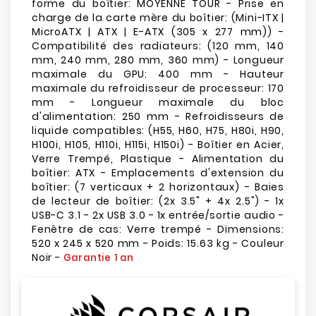
forme du boîtier: MOYENNE TOUR - Prise en
charge de la carte mère du boîtier: (Mini-ITX |
MicroATX | ATX | E-ATX (305 x 277 mm)) -
Compatibilité des radiateurs: (120 mm, 140
mm, 240 mm, 280 mm, 360 mm) - Longueur
maximale du GPU: 400 mm - Hauteur
maximale du refroidisseur de processeur: 170
mm - Longueur maximale du bloc
d'alimentation: 250 mm - Refroidisseurs de
liquide compatibles: (H55, H60, H75, H80i, H90,
H100i, H105, H110i, H115i, H150i) - Boîtier en Acier,
Verre Trempé, Plastique - Alimentation du
boîtier: ATX - Emplacements d'extension du
boîtier: (7 verticaux + 2 horizontaux) - Baies
de lecteur de boîtier: (2x 3.5" + 4x 2.5") - 1x
USB-C 3.1 - 2x USB 3.0 - 1x entrée/sortie audio -
Fenêtre de cas: Verre trempé - Dimensions:
520 x 245 x 520 mm - Poids: 15.63 kg - Couleur
Noir -
Garantie 1 an