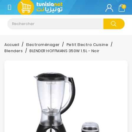
CATÉGORIE
0
Climatisation
Informatique
Accueil
Electroménager
Petit Electro Cuisine
Blenders
BLENDER HOFFMANS 350W 1.5L - Noir
Téléphonie
&
Tablette
Impression
Stockage
TV-
Son-
Photos