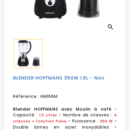
Electroménager
Bureautique
search
Réseau
&
Sécurité
Mobilités
&
Loisirs
BLENDER HOFFMANS 350W 1.5L - Noir
Référence :
HM166M
Blender HOFFMANS avec Moulin à café
-
Capacité :
- Nombre de vitesses :
1.5 Litres
4
- Puissance :
-
vitesses + Fonction Pulse
350 W
Double lames en acier inoxydables -