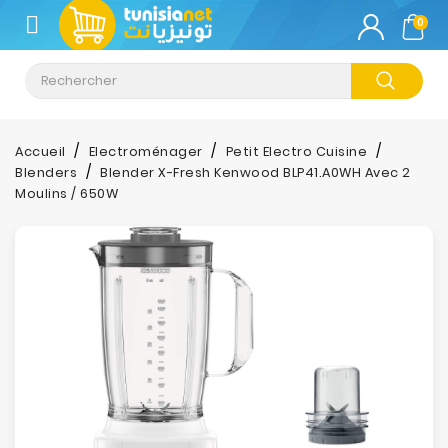
CATÉGORIE
0
Climatisation
Informatique
Accueil
Electroménager
Petit Electro Cuisine
Blenders
Blender X-Fresh Kenwood BLP41.A0WH Avec 2
Téléphonie
Moulins / 650W
&
Tablette
Impression
Stockage
TV-
Son-
Photos