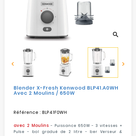
Electroménager
Bureautique
search
Réseau
&
Sécurité


Mobilités
&
Loisirs
Blender X-Fresh Kenwood BLP41.A0WH
Avec 2 Moulins / 650W
Référence :
BLP41F0WH
avec 2 Moulins
- Puissance 650W - 3 vitesses +
Pulse - bol gradué de 2 litre - ber Verseur &