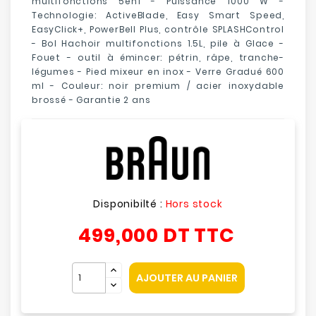
multifonctions 5en1 - Puissance 1000 W -
Technologie: ActiveBlade, Easy Smart Speed,
EasyClick+, PowerBell Plus, contrôle SPLASHControl
- Bol Hachoir multifonctions 1.5L, pile à Glace -
Fouet - outil à émincer: pétrin, râpe, tranche-
légumes - Pied mixeur en inox - Verre Gradué 600
ml - Couleur:
noir premium / acier inoxydable
brossé
- Garantie 2 ans
Disponibilté :
Hors stock
499,000 DT
TTC
AJOUTER AU PANIER