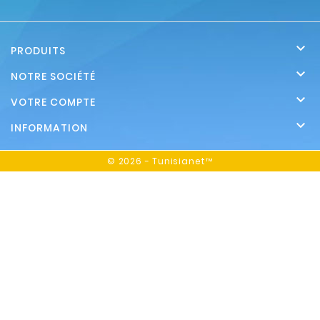

PRODUITS

NOTRE SOCIÉTÉ

VOTRE COMPTE

INFORMATION
© 2026 - Tunisianet™