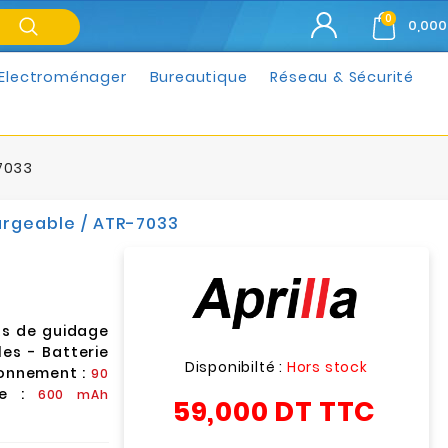
0
0,000
Electroménager
Bureautique
Réseau & Sécurité
7033
rgeable / ATR-7033
s de guidage
es - Batterie
Disponibilté :
Hors stock
onnement :
90
ie :
600 mAh
59,000 DT
TTC