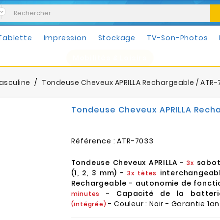
Tablette
Impression
Stockage
TV-Son-Photos
Mobilités & Loisirs
asculine
Tondeuse Cheveux APRILLA Rechargeable / ATR-
Tondeuse Cheveux APRILLA Recha
Référence :
ATR-7033
Tondeuse Cheveux APRILLA
-
sabot
3x
(1, 2, 3 mm) -
interchangeabl
3x têtes
Rechargeable - autonomie de foncti
- Capacité de la batter
minutes
- Couleur : Noir - Garantie 1an
(intégrée)