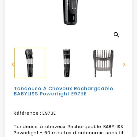
Electroménager
Bureautique
search
Réseau
&
Sécurité


Mobilités
&
Loisirs
Tondeuse À Cheveux Rechargeable
BABYLISS Powerlight E973E
Référence :
E973E
Tondeuse à cheveux Rechargeable BABYLISS
Powerlight - 60 minutes d'autonomie sans fil