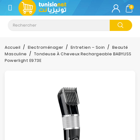
CATÉGORIE
0
Climatisation
Informatique
Accueil
Electroménager
Entretien – Soin
Beauté
Masculine
Tondeuse À Cheveux Rechargeable BABYLISS
Téléphonie
Powerlight E973E
&
Tablette
Impression
Stockage
TV-
Son-
Photos