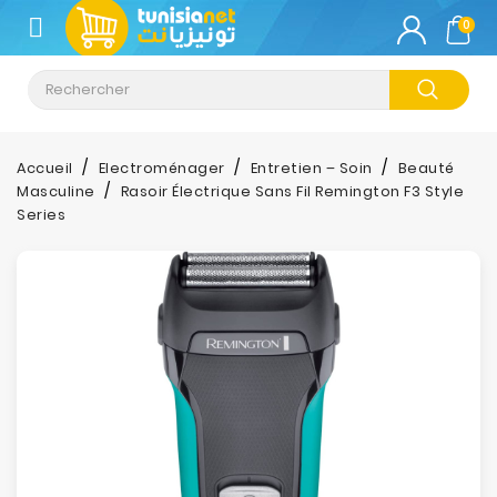
CATÉGORIE
0
Climatisation
Informatique
Accueil
Electroménager
Entretien – Soin
Beauté
Masculine
Rasoir Électrique Sans Fil Remington F3 Style
Téléphonie
Series
&
Tablette
Impression
Stockage
TV-
Son-
Photos