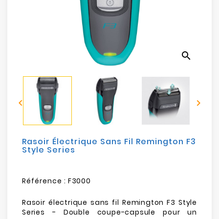
Electroménager
Bureautique
search
Réseau
&
Sécurité


Mobilités
&
Loisirs
Rasoir Électrique Sans Fil Remington F3
Style Series
Référence :
F3000
Rasoir électrique sans fil Remington F3 Style
Series - Double coupe-capsule pour un