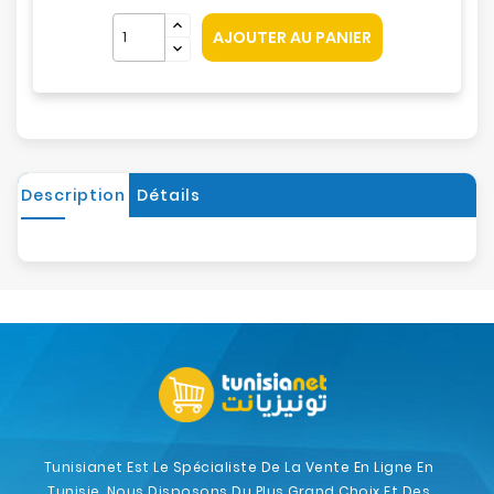
AJOUTER AU PANIER
Description
Détails
Tunisianet Est Le Spécialiste De La Vente En Ligne En
Tunisie. Nous Disposons Du Plus Grand Choix Et Des