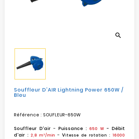
Electroménager
Bureautique
search
Réseau
&
Sécurité
Mobilités
&
Loisirs
Souffleur D'AIR Lightning Power 650W /
Bleu
Référence :
SOUFLEUR-650W
Souffleur D'air
-
Puissance :
- Débit
650 W
d'air :
-
V
2,8 m³/min
itesse de rotation :
16000