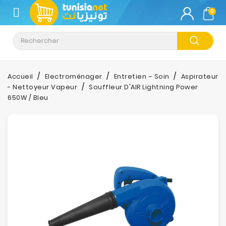
CATÉGORIE
0
Climatisation
Informatique
Accueil
Electroménager
Entretien – Soin
Aspirateur
- Nettoyeur Vapeur
Souffleur D'AIR Lightning Power
Téléphonie
650W / Bleu
&
Tablette
Impression
Stockage
TV-
Son-
Photos