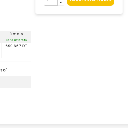
3 mois
Sans intérêts
699.667 DT
nso
"