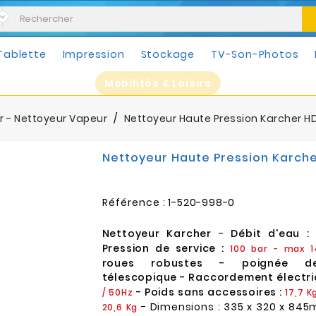
Tablette
Impression
Stockage
TV-Son-Photos
Mobilités & Loisirs
r - Nettoyeur Vapeur
Nettoyeur Haute Pression Karcher H
Nettoyeur Haute Pression Karch
Référence :
1-520-998-0
Nettoyeur Karcher
-
Débit d'eau 
Pression de service :
100 bar - max 1
roues robustes - poignée de
télescopique - Raccordement électri
- Poids sans accessoires :
/ 50Hz
17,7 K
- Dimensions : 335 x 320 x 845
20,6 Kg