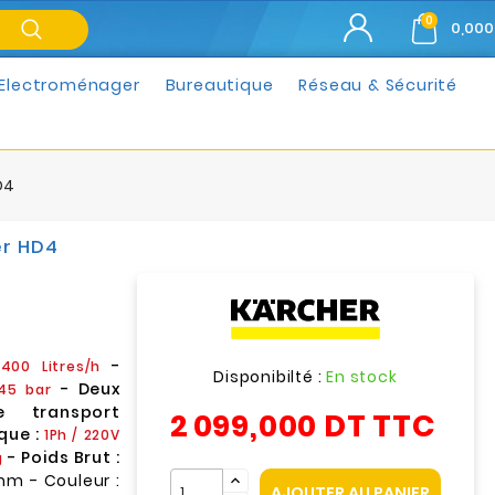
0
0,000
Electroménager
Bureautique
Réseau & Sécurité
D4
er HD4
:
-
400 Litres/h
Disponibilté :
En stock
- Deux
45 bar
 transport
2 099,000 DT
TTC
que :
1Ph / 220V
- Poids Brut :
g
mm - Couleur :
AJOUTER AU PANIER