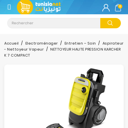
CATÉGORIE
0
Climatisation
Informatique
Accueil
Electroménager
Entretien – Soin
Aspirateur
- Nettoyeur Vapeur
NETTOYEUR HAUTE PRESSION KARCHER
Téléphonie
K 7 COMPACT
&
Tablette
Impression
Stockage
TV-
Son-
Photos