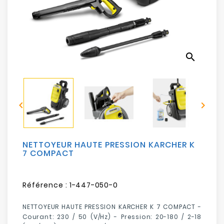
Electroménager
Bureautique
search
Réseau
&
Sécurité


Mobilités
&
Loisirs
NETTOYEUR HAUTE PRESSION KARCHER K
7 COMPACT
Référence :
1-447-050-0
NETTOYEUR HAUTE PRESSION KARCHER K 7 COMPACT -
Courant: 230 / 50 (V/Hz) - Pression: 20-180 / 2-18