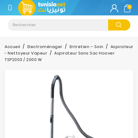
CATÉGORIE
0
Climatisation
Informatique
Accueil
Electroménager
Entretien – Soin
Aspirateur
- Nettoyeur Vapeur
Aspirateur Sans Sac Hoover
Téléphonie
TSP2003 / 2000 W
&
Tablette
Impression
Stockage
TV-
Son-
Photos