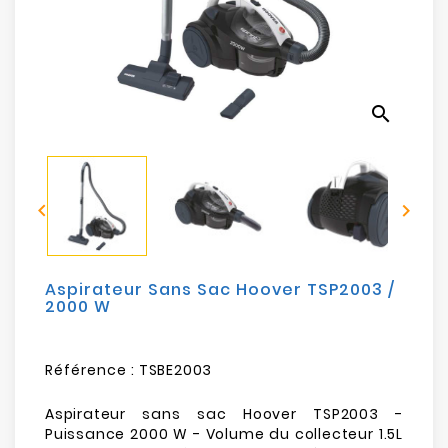
Electroménager
Bureautique
search
Réseau
&
Sécurité


Mobilités
&
Loisirs
Aspirateur Sans Sac Hoover TSP2003 /
2000 W
Référence :
TSBE2003
Aspirateur sans sac Hoover TSP2003 -
Puissance 2000 W - Volume du collecteur 1.5L