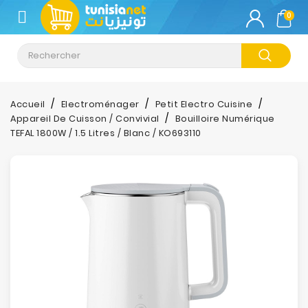
CATÉGORIE
0
Climatisation
Informatique
Accueil
Electroménager
Petit Electro Cuisine
Appareil De Cuisson / Convivial
Bouilloire Numérique
Téléphonie
TEFAL 1800W / 1.5 Litres / Blanc / KO693110
&
Tablette
Impression
Stockage
TV-
Son-
Photos