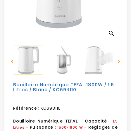
Electroménager
Bureautique
search
Réseau
&
Sécurité


Mobilités
&
Loisirs
Bouilloire Numérique TEFAL 1800W / 1.5
Litres / Blanc / KO693110
Référence :
KO693110
Bouilloire Numérique TEFAL
-
Capacité :
1,5
- Puissance :
- Réglages de
Litres
1500-1800 W