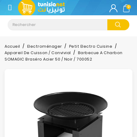
CATÉGORIE
0
Climatisation
Informatique
Accueil
Electroménager
Petit Electro Cuisine
Appareil De Cuisson / Convivial
Barbecue A Charbon
Téléphonie
SOMAGIC Braséro Acier 50 / Noir / 700052
&
Tablette
Impression
Stockage
TV-
Son-
Photos