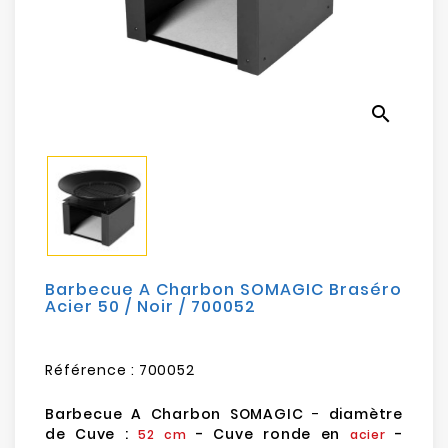
Electroménager
Bureautique
search
Réseau
&
Sécurité
Mobilités
&
Loisirs
Barbecue A Charbon SOMAGIC Braséro
Acier 50 / Noir / 700052
Référence :
700052
Barbecue A Charbon SOMAGIC
-
diamètre
de Cuve :
- Cuve ronde en
-
52 cm
acier