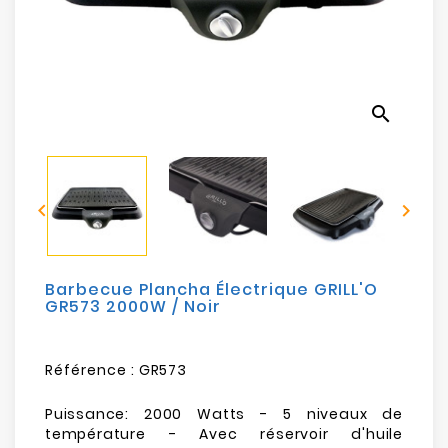
Electroménager
Bureautique
search
Réseau
&
Sécurité


Mobilités
&
Loisirs
Barbecue Plancha Électrique GRILL'O
GR573 2000W / Noir
Référence :
GR573
Puissance: 2000 Watts - 5 niveaux de
température - Avec réservoir d'huile