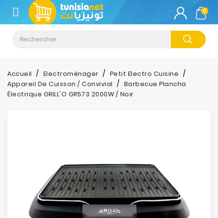
CATÉGORIE
0
Climatisation
Informatique
Accueil
Electroménager
Petit Electro Cuisine
Appareil De Cuisson / Convivial
Barbecue Plancha
Téléphonie
Électrique GRILL'O GR573 2000W / Noir
&
Tablette
Impression
Stockage
TV-
Son-
Photos