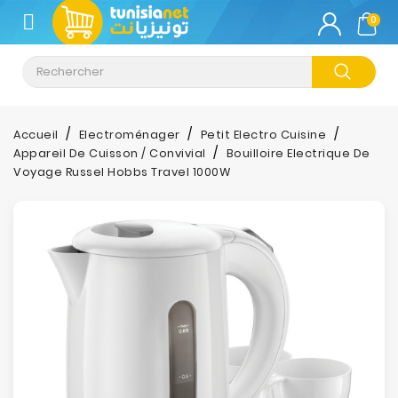
CATÉGORIE
0
Climatisation
Informatique
Accueil
Electroménager
Petit Electro Cuisine
Appareil De Cuisson / Convivial
Bouilloire Electrique De
Téléphonie
Voyage Russel Hobbs Travel 1000W
&
Tablette
Impression
Stockage
TV-
Son-
Photos