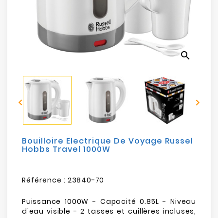
Electroménager
Bureautique
search
Réseau
&
Sécurité


Mobilités
&
Loisirs
Bouilloire Electrique De Voyage Russel
Hobbs Travel 1000W
Référence :
23840-70
Puissance 1000W - Capacité 0.85L - Niveau
d'eau visible - 2 tasses et cuillères incluses,