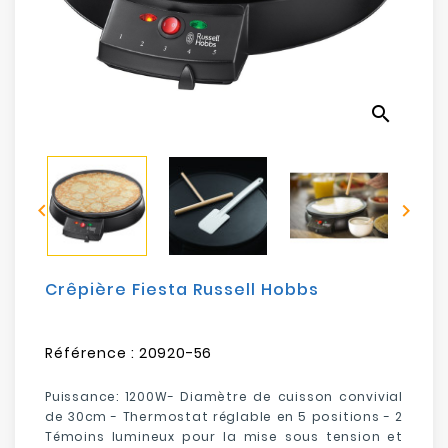
Electroménager
Bureautique
search
Réseau
&
Sécurité


Mobilités
&
Loisirs
Crêpière Fiesta Russell Hobbs
Référence :
20920-56
Puissance:
1200W
- Diamètre de cuisson convivial
de 30cm - Thermostat réglable en 5 positions - 2
Témoins lumineux pour la mise sous tension et