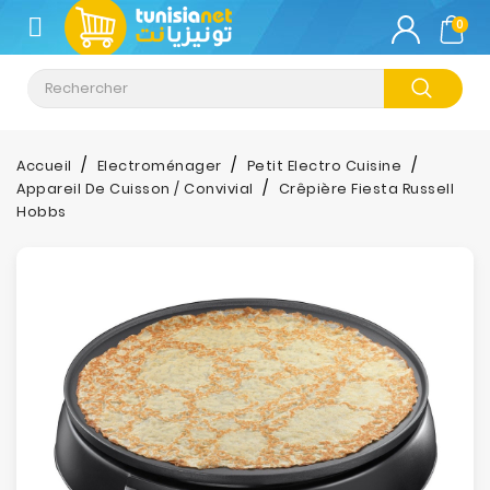
CATÉGORIE
0
Climatisation
Informatique
Accueil
Electroménager
Petit Electro Cuisine
Appareil De Cuisson / Convivial
Crêpière Fiesta Russell
Téléphonie
Hobbs
&
Tablette
Impression
Stockage
TV-
Son-
Photos