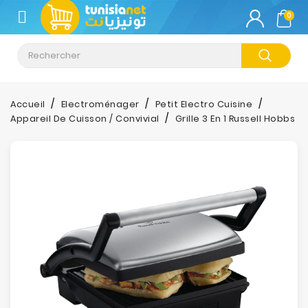
CATÉGORIE
0
Climatisation
Informatique
Accueil
Electroménager
Petit Electro Cuisine
Appareil De Cuisson / Convivial
Grille 3 En 1 Russell Hobbs
Téléphonie
&
Tablette
Impression
Stockage
TV-
Son-
Photos