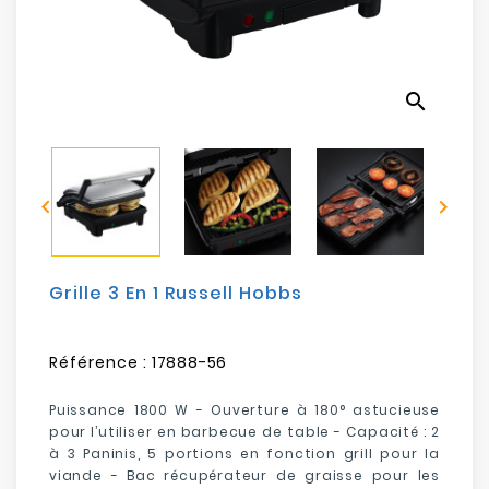
Electroménager
Bureautique
search
Réseau
&
Sécurité


Mobilités
&
Loisirs
Grille 3 En 1 Russell Hobbs
Référence :
17888-56
Puissance 1800 W -
Ouverture à 180° astucieuse
pour l’utiliser en barbecue de table - Capacité : 2
à 3 Paninis, 5 portions en fonction grill pour la
viande - Bac récupérateur de graisse pour les