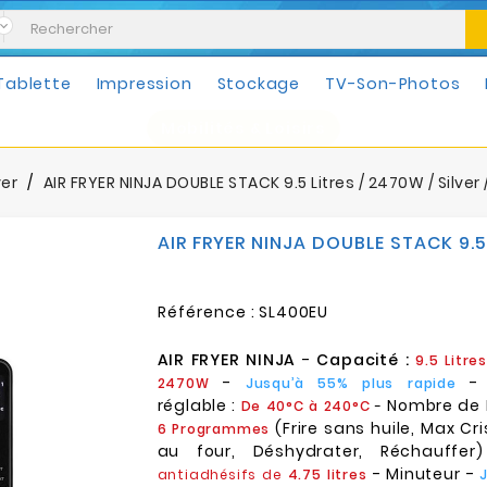
Tablette
Impression
Stockage
TV-Son-Photos
Mobilités & Loisirs
yer
AIR FRYER NINJA DOUBLE STACK 9.5 Litres / 2470W / Silver
AIR FRYER NINJA DOUBLE STACK 9.5 
Référence :
SL400EU
AIR FRYER NINJA
-
Capacité :
9.5 Litres
-
-
2470W
Jusqu’à 55% plus rapide
réglable :
Nombre de 
De 40°C à 240°C
-
(Frire sans huile, Max Cri
6 Programmes
au four, Déshydrater, Réchauffe
- Minuteur -
antiadhésifs de
4.75 litres