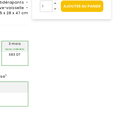
tidérapants -
AJOUTER AU PANIER
e-vaisselle -
,5 x 28 x 47 cm
3 mois
Sans intérêts
383 DT
nso
"