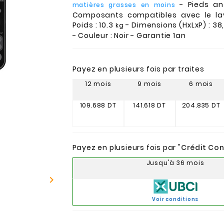
- Pieds an
matières grasses en moins
Composants compatibles avec le lav
Poids : 10.3
- Dimensions (HxLxP) : 38
kg
- Couleur : Noir - Garantie 1an
Payez en plusieurs fois par traites
12 mois
9 mois
6 mois
109.688 DT
141.618 DT
204.835 DT
Payez en plusieurs fois par "
Crédit Co
Jusqu'à 36 mois

Voir conditions