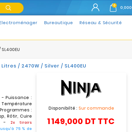
0
0,000
Electroménager
Bureautique
Réseau & Sécurité
 / SL400EU
Litres / 2470W / Silver / SL400EU
- Puissance :
 Température
Disponibilté :
Sur commande
Programmes :
sp, Rôtir, Cuire
1 149,000 DT
TTC
r) -
2x tiroirs
Jusqu'à 75 % de