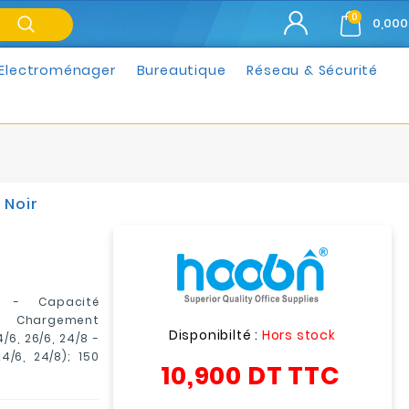
0
0,000
Electroménager
Bureautique
Réseau & Sécurité
 Noir
 - Capacité
 Chargement
Disponibilté :
Hors stock
/6, 26/6, 24/8 -
/6, 24/8); 150
10,900 DT
TTC