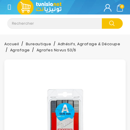
CATÉGORIE
0
Climatisation
Informatique
Accueil
Bureautique
Adhésifs, Agrafage & Découpe
Agrafage
Agrafes Novus 53/6
Téléphonie
&
Tablette
Impression
Stockage
TV-
Son-
Photos