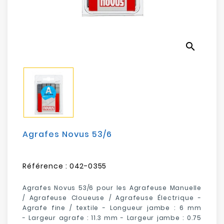
Electroménager
Bureautique
search
Réseau
&
Sécurité
Mobilités
&
Loisirs
Agrafes Novus 53/6
Référence :
042-0355
Agrafes
Novus 53/6 pour les Agrafeuse Manuelle
/ Agrafeuse Cloueuse / Agrafeuse Électrique -
Agrafe fine / textile - Longueur jambe : 6 mm
- Largeur agrafe : 11.3 mm - Largeur jambe : 0.75