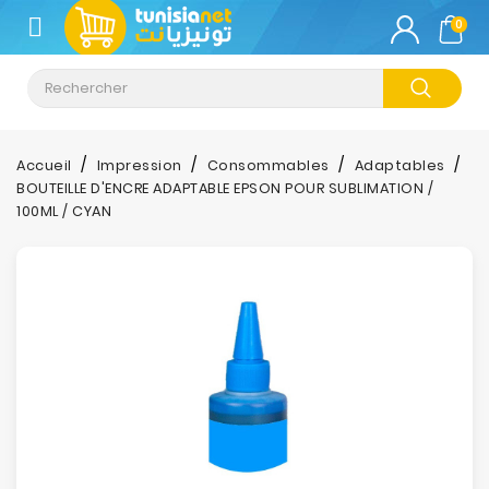
CATÉGORIE
0
Climatisation
Informatique
Accueil
Impression
Consommables
Adaptables
BOUTEILLE D'ENCRE ADAPTABLE EPSON POUR SUBLIMATION /
Téléphonie
100ML / CYAN
&
Tablette
Impression
Stockage
TV-
Son-
Photos