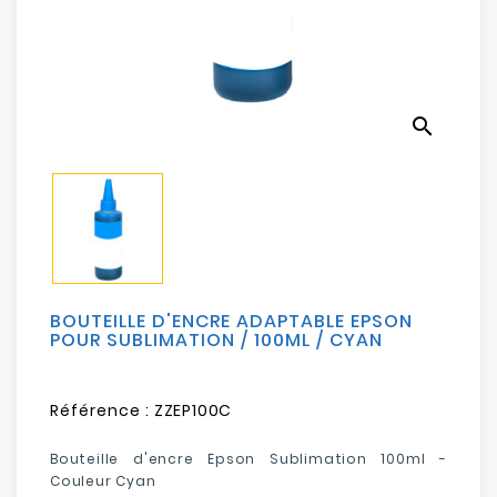
Electroménager
Bureautique
search
Réseau
&
Sécurité
Mobilités
&
Loisirs
BOUTEILLE D'ENCRE ADAPTABLE EPSON
POUR SUBLIMATION / 100ML / CYAN
Référence :
ZZEP100C
Bouteille d'encre Epson Sublimation 100ml -
Couleur Cyan