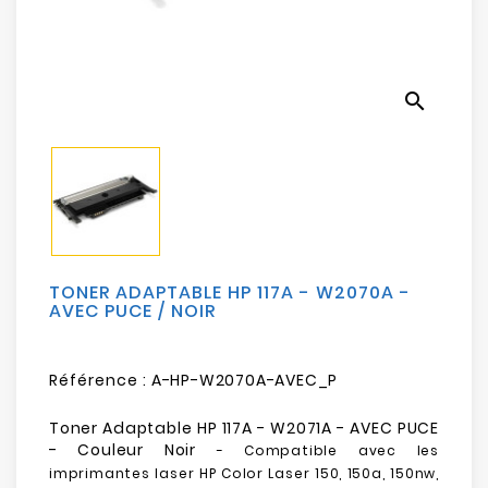
Electroménager
Bureautique
search
Réseau
&
Sécurité
Mobilités
&
Loisirs
TONER ADAPTABLE HP 117A - W2070A -
AVEC PUCE / NOIR
Référence :
A-HP-W2070A-AVEC_P
Toner Adaptable HP 117A - W2071A - AVEC PUCE
- Couleur Noir
-
Compatible avec les
imprimantes laser
HP Color Laser
150, 150a, 150nw,