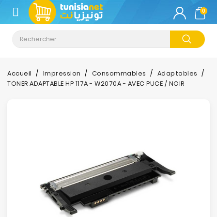
CATÉGORIE
0
Climatisation
Informatique
Accueil
Impression
Consommables
Adaptables
TONER ADAPTABLE HP 117A - W2070A - AVEC PUCE / NOIR
Téléphonie
&
Tablette
Impression
Stockage
TV-
Son-
Photos